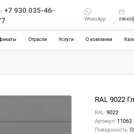
+7 930 035-46-
zakaz@
WhatsApp
77
фикаты
Отрасли
Услуги
О компании
Кал
RAL 9022 Г
RAL:
9022
Артикул:
11062
Поверхность:
Г